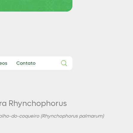
eos
Contato
ra Rhynchophorus
olho-do-coqueiro (Rhynchophorus palmarum)