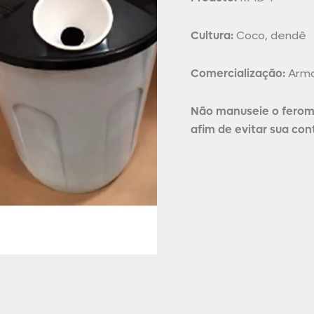
Cultura:
Coco, dendê
Comercialização:
Armad
Não manuseie o feromô
afim de evitar sua co