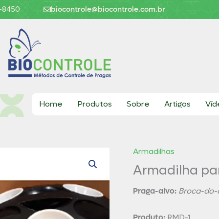
6-8450
biocontrole@biocontrole.com.br
Home
Produtos
Sobre
Artigos
Víd
Armadilhas
Armadilha pa
Praga-alvo:
Broca-do-
Produto:
RMD-1