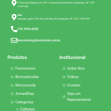
R. Ema Gazzi Magnusson, 405 - Comercial Vitoria Martini, Indaiatuba - SP | CEP:
13.347-630
Filial
Alameda Jupiter, 249 | Distr. Ind. Nova Era Indaiatuba, SP | CEP: 13.347-397
(19) 3936-8450
biocontrole@biocontrole.com.br
Produtos
Institucional
Feromônios
Sobre Nós
Bioinseticidas
Vídeos
Moluscicida
Contato
Armadilhas
Seja um
Representante
Categorias
Culturas