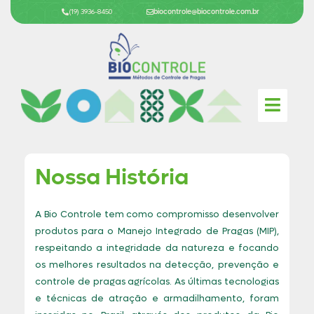
Ir
(19) 3936-8450
biocontrole@biocontrole.com.br
para
o
conteúdo
Nossa História
A Bio Controle tem como compromisso desenvolver
produtos para o Manejo Integrado de Pragas (MIP),
respeitando a integridade da natureza e focando
os melhores resultados na detecção, prevenção e
controle de pragas agrícolas. As últimas tecnologias
e técnicas de atração e armadilhamento, foram