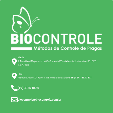
Matriz
R. Ema Gazzi Magnusson, 405 - Comercial Vitoria Martini, Indaiatuba - SP | CEP:
133.47-630
Filial
Alameda Jupiter, 249 | Distr. Ind. Nova Era Indaiatuba, SP | CEP: 133.47-397
(19) 3936-8450
biocontrole@biocontrole.com.br