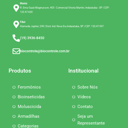
Matriz
R. Ema Gazzi Magnusson, 405 - Comercial Vitoria Martini, Indaiatuba - SP | CEP:
133.47-630
Filial
Alameda Jupiter, 249 | Distr. Ind. Nova Era Indaiatuba, SP | CEP: 133.47-397
(19) 3936-8450
biocontrole@biocontrole.com.br
Produtos
Institucional
Feromônios
Sobre Nós
Bioinseticidas
Vídeos
Moluscicida
Contato
Armadilhas
Seja um
Representante
Categorias